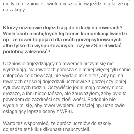
nie tylko uczniowie - wielu mieszkańców jeździ nią także np.
na zakupy.
Którzy uczniowie dojeżdżają do szkoły na rowerach?
Wiele osób niechętnych tej formie komunikacji twierdzi
np., że rower to pojazd dla osób gorzej sytuowanych
albo tylko dla wysportowanych - czy w ZS nr 6 widać
podobną zależność?
Uczniowie dojeżdżający na rowerach niczym się nie
wyróżniają. Na rowerach porusza się mniej więcej tylu samo
chłopców co dziewcząt, nie wydaje mi się też, aby np. na
rowerach częściej dojeżdżali uczniowie z gorzej czy lepiej
sytuowanych rodzin. Oczywiście jedni mają rowery nieco
droższe, a inni nieco tańsze, ale zauważyłem, żeby było to
powodem do zazdrości czy złośliwości. Podobnie nie
wydaje mi się, aby rower wybierali częściej np. uczniowie
osiągający lepsze oceny z WF-u.
Warto też wspomnieć, że oprócz uczniów do szkoły
dojeżdża też kilku-kilkunastu nauczycieli.