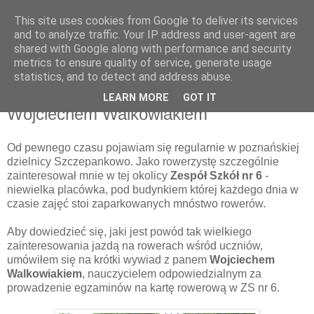
This site uses cookies from Google to deliver its services
and to analyze traffic. Your IP address and user-agent are
shared with Google along with performance and security
metrics to ensure quality of service, generate usage
statistics, and to detect and address abuse.
26 maja 2013
Rowerem do szkoły: wywiad z p.
LEARN MORE
GOT IT
Wojciechem Walkowiakiem
Od pewnego czasu pojawiam się regularnie w poznańskiej
dzielnicy Szczepankowo. Jako rowerzystę szczególnie
zainteresował mnie w tej okolicy
Zespół Szkół nr 6
-
niewielka placówka, pod budynkiem której każdego dnia w
czasie zajęć stoi zaparkowanych mnóstwo rowerów.
Aby dowiedzieć się, jaki jest powód tak wielkiego
zainteresowania jazdą na rowerach wśród uczniów,
umówiłem się na krótki wywiad z panem
Wojciechem
Walkowiakiem
, nauczycielem odpowiedzialnym za
prowadzenie egzaminów na kartę rowerową w ZS nr 6.