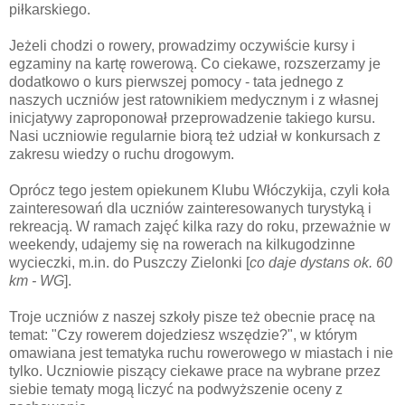
piłkarskiego.
Jeżeli chodzi o rowery, prowadzimy oczywiście kursy i
egzaminy na kartę rowerową. Co ciekawe, rozszerzamy je
dodatkowo o kurs pierwszej pomocy - tata jednego z
naszych uczniów jest ratownikiem medycznym i z własnej
inicjatywy zaproponował przeprowadzenie takiego kursu.
Nasi uczniowie regularnie biorą też udział w konkursach z
zakresu wiedzy o ruchu drogowym.
Oprócz tego jestem opiekunem Klubu Włóczykija, czyli koła
zainteresowań dla uczniów zainteresowanych turystyką i
rekreacją. W ramach zajęć kilka razy do roku, przeważnie w
weekendy, udajemy się na rowerach na kilkugodzinne
wycieczki, m.in. do Puszczy Zielonki [
co daje dystans ok. 60
km - WG
].
Troje uczniów z naszej szkoły pisze też obecnie pracę na
temat: "Czy rowerem dojedziesz wszędzie?", w którym
omawiana jest tematyka ruchu rowerowego w miastach i nie
tylko. Uczniowie piszący ciekawe prace na wybrane przez
siebie tematy mogą liczyć na podwyższenie oceny z