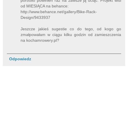
portfolio powinien raz na zawsze ją uciąć. Projekt wisi
od MIESIĄCA na behance:
http://www.behance.net/gallery/Bike-Rack-
Design/9433937
Jeszcze jakieś sugestie co do tego, od kogo go
zmałpowałam w ciągu kilku godzin od zamieszczenia
na kochamrowery.pl?
Odpowiedz