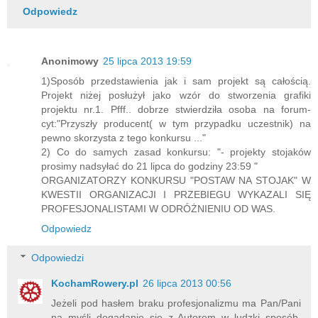
Odpowiedz
Anonimowy
25 lipca 2013 19:59
1)Sposób przedstawienia jak i sam projekt są całością.
Projekt niżej posłużył jako wzór do stworzenia grafiki
projektu nr.1. Pfff.. dobrze stwierdziła osoba na forum-
cyt:"Przyszły producent( w tym przypadku uczestnik) na
pewno skorzysta z tego konkursu ..."
2) Co do samych zasad konkursu: "- projekty stojaków
prosimy nadsyłać do 21 lipca do godziny 23:59 "
ORGANIZATORZY KONKURSU "POSTAW NA STOJAK" W
KWESTII ORGANIZACJI I PRZEBIEGU WYKAZALI SIĘ
PROFESJONALISTAMI W ODRÓŻNIENIU OD WAS.
Odpowiedz
Odpowiedzi
KochamRowery.pl
26 lipca 2013 00:56
Jeżeli pod hasłem braku profesjonalizmu ma Pan/Pani
na myśli dogadanie się z Autorem w ludzki sposób,