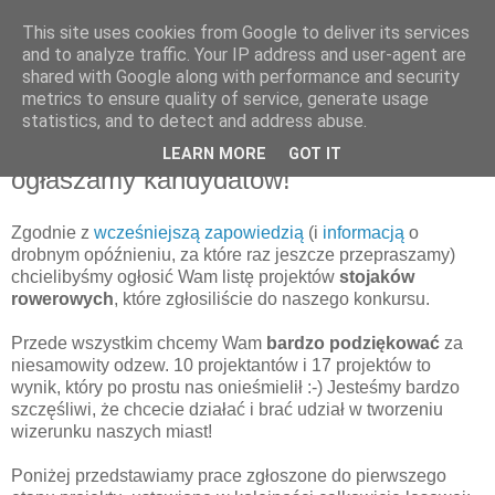
This site uses cookies from Google to deliver its services
and to analyze traffic. Your IP address and user-agent are
shared with Google along with performance and security
metrics to ensure quality of service, generate usage
statistics, and to detect and address abuse.
23 lipca 2013
Konkurs na nalepszy stojak rowerowy:
LEARN MORE
GOT IT
ogłaszamy kandydatów!
Zgodnie z
wcześniejszą zapowiedzią
(i
informacją
o
drobnym opóźnieniu, za które raz jeszcze przepraszamy)
chcielibyśmy ogłosić Wam listę projektów
stojaków
rowerowych
, które zgłosiliście do naszego konkursu.
Przede wszystkim chcemy Wam
bardzo podziękować
za
niesamowity odzew. 10 projektantów i 17 projektów to
wynik, który po prostu nas onieśmielił :-) Jesteśmy bardzo
szczęśliwi, że chcecie działać i brać udział w tworzeniu
wizerunku naszych miast!
Poniżej przedstawiamy prace zgłoszone do pierwszego