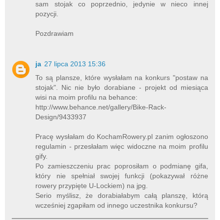
sam stojak co poprzednio, jedynie w nieco innej
pozycji.
Pozdrawiam
ja
27 lipca 2013 15:36
To są plansze, które wysłałam na konkurs "postaw na
stojak". Nic nie było dorabiane - projekt od miesiąca
wisi na moim profilu na behance:
http://www.behance.net/gallery/Bike-Rack-
Design/9433937
Pracę wysłałam do KochamRowery.pl zanim ogłoszono
regulamin - przesłałam więc widoczne na moim profilu
gify.
Po zamieszczeniu prac poprosiłam o podmianę gifa,
który nie spełniał swojej funkcji (pokazywał różne
rowery przypięte U-Lockiem) na jpg.
Serio myślisz, że dorabiałabym całą planszę, którą
wcześniej zgapiłam od innego uczestnika konkursu?